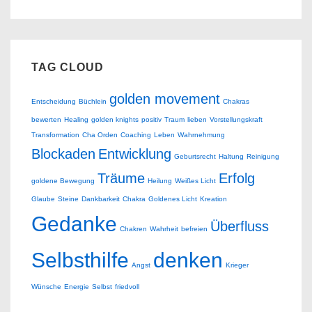
TAG CLOUD
golden movement
Entscheidung
Büchlein
Chakras
bewerten
Healing
golden knights
positiv
Traum
lieben
Vorstellungskraft
Transformation
Cha Orden
Coaching
Leben
Wahrnehmung
Blockaden
Entwicklung
Geburtsrecht
Haltung
Reinigung
Träume
Erfolg
goldene Bewegung
Heilung
Weißes Licht
Glaube
Steine
Dankbarkeit
Chakra
Goldenes Licht
Kreation
Gedanke
Überfluss
Chakren
Wahrheit
befreien
Selbsthilfe
denken
Angst
Krieger
Wünsche
Energie
Selbst
friedvoll