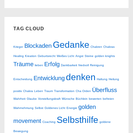
TAG CLOUD
Gedanke
Blockaden
Krieger
Chakren
Chakras
Healing
Kreation
Geburtsrecht
Weißes Licht
Angst
Steine
golden knights
Träume
Erfolg
lieben
Dankbarkeit
friedvoll
Reinigung
denken
Entwicklung
Entscheidung
Haltung
Heilung
Überfluss
positiv
Chakra
Leben
Traum
Transformation
Cha Orden
Wahrheit
Glaube
Vorstellungskraft
Wünsche
Büchlein
bewerten
befreien
golden
Wahrnehmung
Selbst
Goldenes Licht
Energie
Selbsthilfe
movement
Coaching
goldene
Bewegung