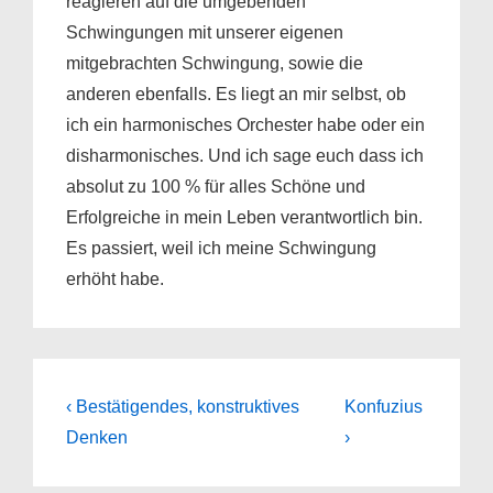
reagieren auf die umgebenden
Schwingungen mit unserer eigenen
mitgebrachten Schwingung, sowie die
anderen ebenfalls. Es liegt an mir selbst, ob
ich ein harmonisches Orchester habe oder ein
disharmonisches. Und ich sage euch dass ich
absolut zu 100 % für alles Schöne und
Erfolgreiche in mein Leben verantwortlich bin.
Es passiert, weil ich meine Schwingung
erhöht habe.
Beitragsnavigation
Previous
Next
‹ Bestätigendes, konstruktives
Konfuzius
Post
Post
Denken
›
is
is