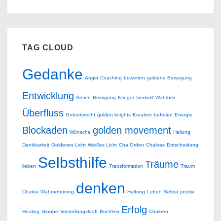
TAG CLOUD
Gedanke
Angst
Coaching
bewerten
goldene Bewegung
Entwicklung
Steine
Reinigung
Krieger
friedvoll
Wahrheit
Überfluss
Geburtsrecht
golden knights
Kreation
befreien
Energie
Blockaden
golden movement
Wünsche
Heilung
Dankbarkeit
Goldenes Licht
Weißes Licht
Cha Orden
Chakras
Entscheidung
Selbsthilfe
Träume
lieben
Transformation
Traum
denken
Chakra
Wahrnehmung
Haltung
Leben
Selbst
positiv
Erfolg
Healing
Glaube
Vorstellungskraft
Büchlein
Chakren