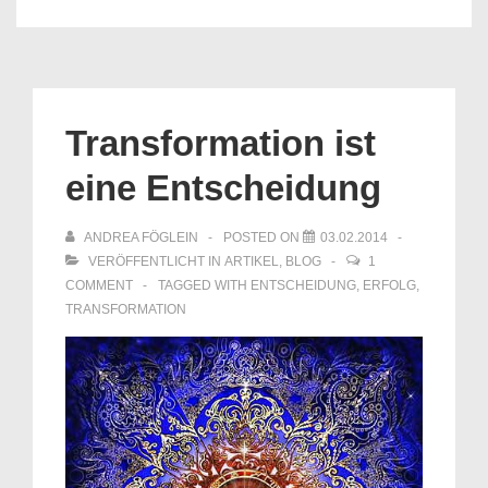
Transformation ist
eine Entscheidung
ANDREA FÖGLEIN
POSTED ON
03.02.2014
VERÖFFENTLICHT IN
ARTIKEL
,
BLOG
1
COMMENT
TAGGED WITH
ENTSCHEIDUNG
,
ERFOLG
,
TRANSFORMATION